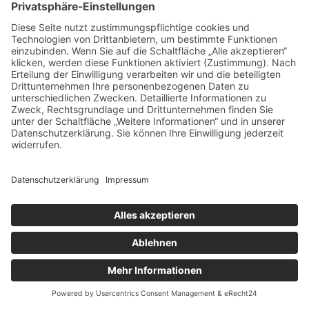
Professionelle Sauberkeit
: Eine
Grundreinigung durch Fachfirmen ist
unverzichtbar
Geruchsneutralität
: Gründliches Lüften
und Beseitigung aller Geruchsquellen
Vollständige Mängelbeseitigung
:
Kleine Reparaturen unbedingt vor
Vermarktung durchführen
Klare Raumfunktionen
: Jeder Raum
benötigt einen eindeutigen,
nachvollziehbaren Zweck
Gepflegter Eingangsbereich
: Der erste
Eindruck entscheidet – Außenbereich
und Hausflur sind Visitenkarte